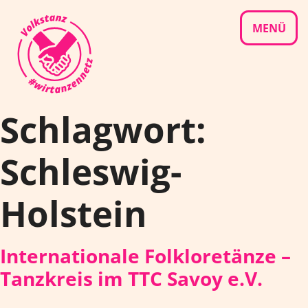
Skip
to
MENÜ
content
Schlagwort:
Schleswig-
Holstein
Internationale Folkloretänze –
Tanzkreis im TTC Savoy e.V.