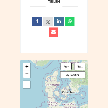
TEILEN
+
Prev
Next
−
My Position