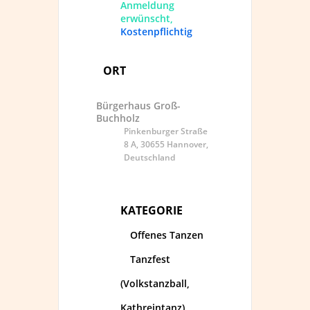
Anmeldung
erwünscht,
Kostenpflichtig
ORT
Bürgerhaus Groß-
Buchholz
Pinkenburger Straße
8 A, 30655 Hannover,
Deutschland
KATEGORIE
Offenes Tanzen
Tanzfest
(Volkstanzball,
Kathreintanz)