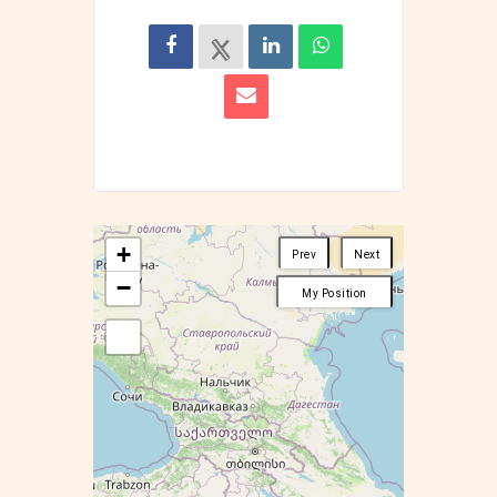
+
Prev
Next
−
My Position