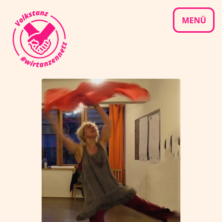
Skip
to
MENÜ
content