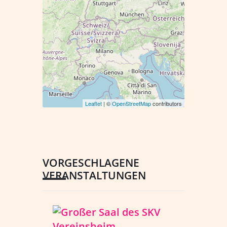
Leaflet
| ©
OpenStreetMap
contributors
VORGESCHLAGENE
VERANSTALTUNGEN