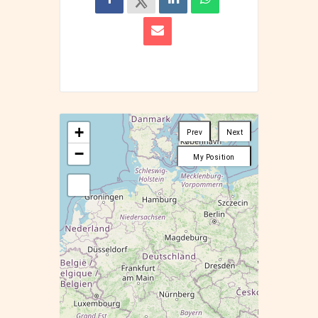
+
Prev
Next
−
My Position