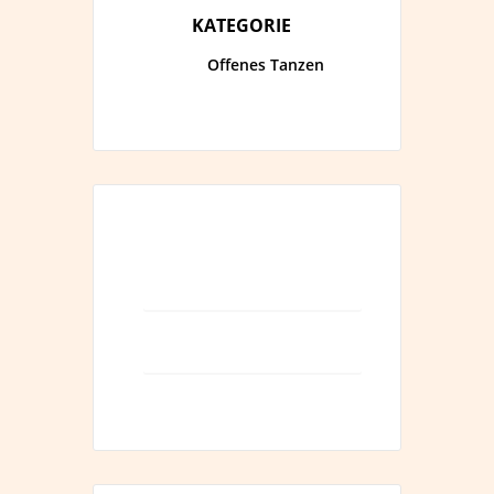
KATEGORIE
Offenes Tanzen
+ zum Google Calendar
hinzufügen
+ iCal / Outlook export