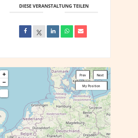
DIESE VERANSTALTUNG TEILEN
+
Prev
Next
−
My Position