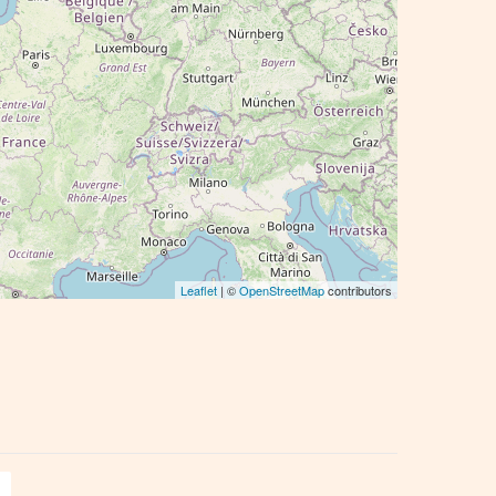
Leaflet
| ©
OpenStreetMap
contributors