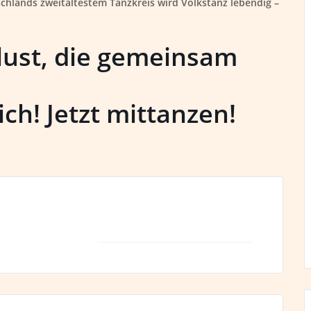
schlands zweitältestem Tanzkreis wird Volkstanz lebendig –
slust, die gemeinsam
ch! Jetzt mittanzen!
+ iCal / Outlook export