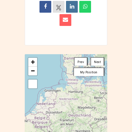
+
Prev
Next
−
My Position